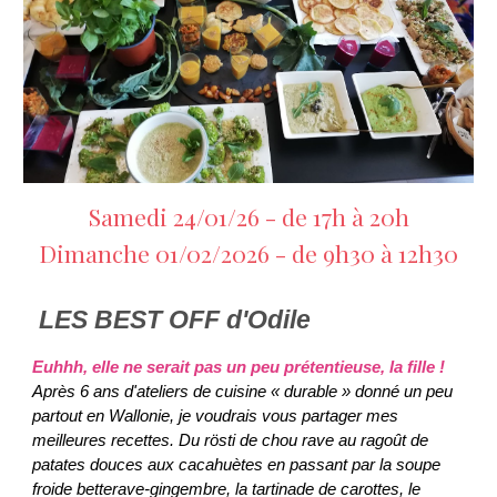
Samedi 24/01/26 - de 17h à 20h
Dimanche
01/02/20
26 - de
9h30
à
12h30
LES BEST OFF d'Odile
Euhhh, elle ne serait pas un peu prétentieuse, la fille !
Après 6 ans d'ateliers de cuisine « durable » donné un peu
partout en Wallonie, je voudrais vous partager mes
meilleures recettes. Du rösti de chou rave au ragoût de
patates douces aux cacahuètes en passant par la soupe
froide betterave-gingembre, la tartinade de carottes, le